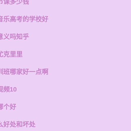
节课多少钱
音乐高考的学校好
意义吗知乎
尤克里里
训班哪家好一点啊
频10
哪个好
么好处和坏处