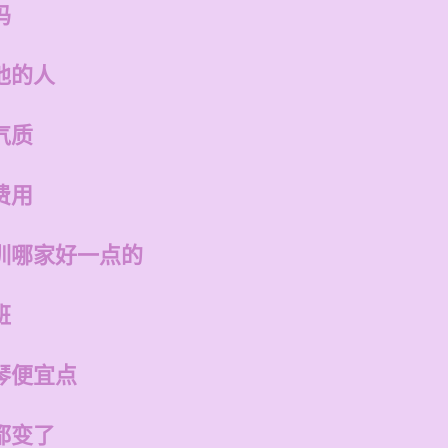
吗
他的人
气质
费用
训哪家好一点的
班
琴便宜点
都变了